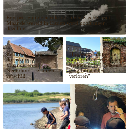
Een prikje in de aardkorst, meer was het niet.
Maar de wereld in Eisden werd nooit meer
dezelfde
Een historische
Hoe Volkstuintjes de
dorpskern in
oerkern van Mechelen
Vlaanderen of
‘redden’: “In jaren 80
Nederland… wat een
ging bijna alles
verschil!
verloren”