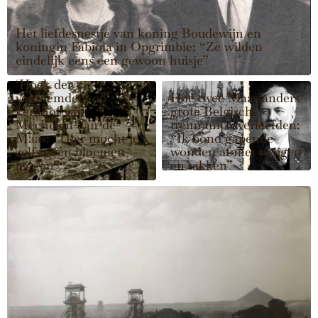
Het liefdesnestje van koning Boudewijn en
koningin Fabiola in Opgrimbie: “Ze wilden
eindelijk eens een gewoon huisje”
‘Hoek der
verdoemden’ op
Hoe twee Maaslanders
kerkhof van
grote Belgische
Mechelen-aan-de-
treinramp overleefden:
Maas: “Hier mocht je
“Ik bond gapende
zelfs geen bloemen
wonden af met twijgen
leggen”
en takken”