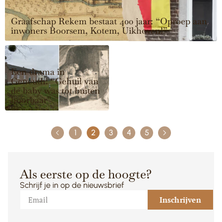
Graafschap Rekem bestaat 400 jaar: “Oproep aan
inwoners Boorsem, Kotem, Uikhoven!”
Een drama in
Geneuth: “Gehuil van
de baby was tot buiten
hoorbaar”
1
2
3
4
5
Als eerste op de hoogte?
Schrijf je in op de nieuwsbrief
Inschrijven