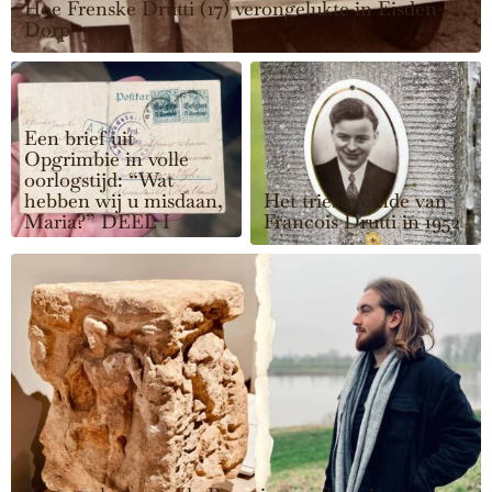
Hoe Frenske Drutti (17) verongelukte in Eisden-
Dorp
Een brief uit
Opgrimbie in volle
oorlogstijd: “Wat
hebben wij u misdaan,
Het trieste einde van
Maria?” DEEL I
Francois Drutti in 1952