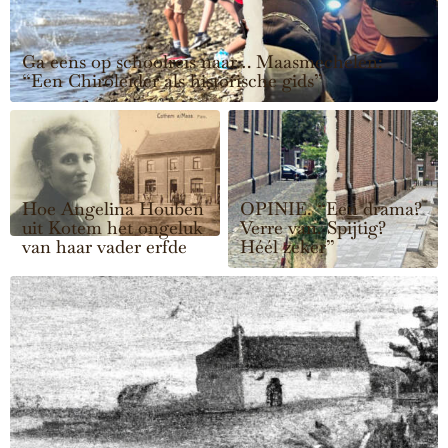
Ga eens op schoolreis naar… Maasmechelen:
“Een Chiroleider als historische gids”
Hoe Angelina Houben
OPINIE. “Een drama?
uit Kotem het ongeluk
Verre van. Spijtig?
van haar vader erfde
Héél zeker”