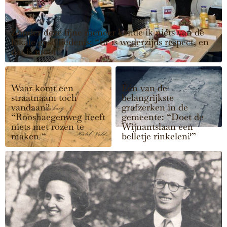
Zonder deze fijne meneer kende ik niéts van de
lokale geschiedenis: “Er is wederzijds respect, en
dat is mooi”
Waar komt een
Één van de
straatnaam toch
belangrijkste
vandaan?
grafzerken in de
“Rooshaegenweg heeft
gemeente: “Doet de
niets met rozen te
Wijnantslaan een
maken “
belletje rinkelen?”