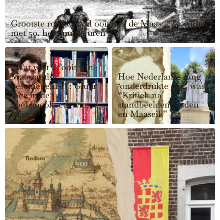
Grootste roofoverval ooit aan de Maas: “Ze waren
met 50, het duurde uren”
“Wat wist ik ooit van
Maaslandse
Hoe Nederlands lang
geschiedenis?”: Gluur
‘onderdrukte taal’ was:
mee in de
“Kritiek na
boekencollectie van
standbeelden Eisden
Marco
en Maaseik”