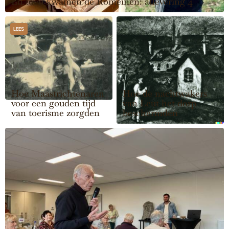
En toen kwamen de Romeinen: aflevering 4
LEES
Hoe Maastrichtenaren
Hoe de nachtwakers
voor een gouden tijd
van Leut het dorp
van toerisme zorgden
beschermden