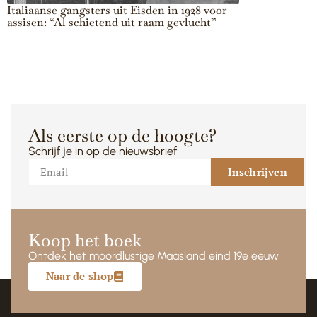
Italiaanse gangsters uit Eisden in 1928 voor
“Twee dagen o
assisen: “Al schietend uit raam gevlucht”
geradbraakt”: 
België amper b
Als eerste op de hoogte?
Schrijf je in op de nieuwsbrief
Inschrijven
Koop het boek
Ontdek het moordlustige Maasland eind 19e eeuw
Naar de shop