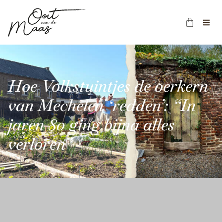
Hoe Volkstuintjes de oerkern
van Mechelen ‘redden’: “In
jaren 80 ging bijna alles
verloren”