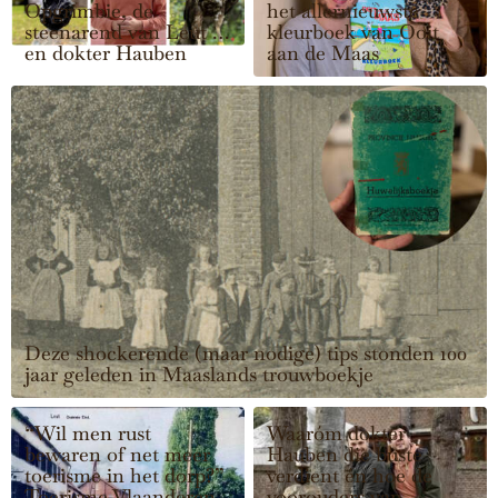
Opgrimbie, de
het allernieuwste
steenarend van Leut …
kleurboek van Ooit
en dokter Hauben
aan de Maas
Deze shockerende (maar nodige) tips stonden 100
jaar geleden in Maaslands trouwboekje
“Wil men rust
Waaróm dokter
bewaren of net meer
Hauben die buste
toerisme in het dorp?”
verdient én hoe de
Toerisme Vlaanderen
voorouders van