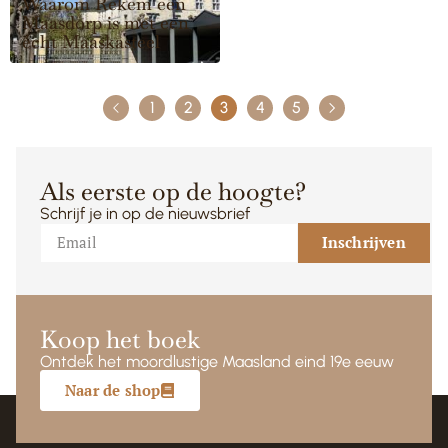
Waarom Rekem een
Maasdorp is met een
écht Maaskasteel
1
2
3
4
5
Als eerste op de hoogte?
Schrijf je in op de nieuwsbrief
Inschrijven
Koop het boek
Ontdek het moordlustige Maasland eind 19e eeuw
Naar de shop