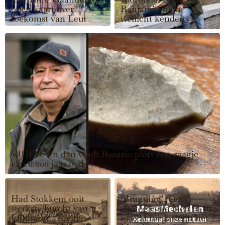
open kaart over
Benjamin hem
toekomst van Leut
wellicht kenden
VIDEO. En dan vindt Rosario plots een zaagje
van 6.000 jaar oud
Had Stokkem ooit
‘Branding’, een
sterkste burcht van
strategie die men in
Limburg? “Klein
1900 al toepaste in het