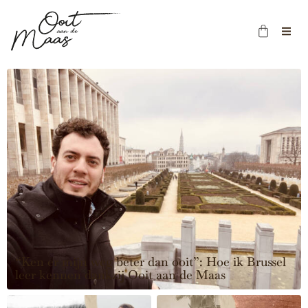
“Ken er mijn weg beter dan ooit”: Hoe ik Brussel
leer kennen dankzij Ooit aan de Maas