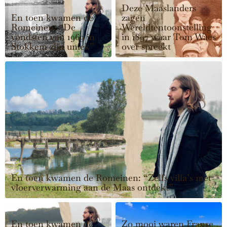
Deze Maaslanders
En toen kwamen de
zagen
Romeinen: “De
Wereldtentoonstelling
vondsten van 1969 in
in 1897 waar Tom Waes
Stokkem zijn uniek”
over spreekt
En toen kwamen de Romeinen: “Zelfs villa’s met
vloerverwarming aan de Maas ontdekt”
En toen kwamen de
Zo mooi waren Franse