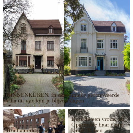
BINNENKIJKEN. In deze unieke gerenoveerde
villa uit 1910 kan je blijven slapen
Doodde een vrouw uit
Opgrimbie haar eigen
Brief aan de graaf van
kind? ‘Ik ben