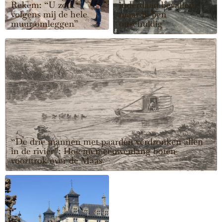
Rekem: “U zou
inderdaad bevallen,
volgens mij de hele
maar ik ben
muur omleggen”
onschuldig’
“De drie mannen met paarden verdronken allen
in de rivier”: Hoe men eeuwenlang boten
voorttrok over de Maas