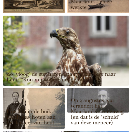
dorpje werd plots een
Maasland… en ze
stad”
werkte
Zo ‘vloog’ de steenarend na 175 jaar weer naar
Leut: “Kon mijn ogen niet geloven”
Op 2 augustus 1901
verandert het
Hoe Jan in de buik
Maasland voor eeuwig
wordt geschoten aan
(en dat is de ‘schuld’
het kasteel van Leut
van deze meneer)