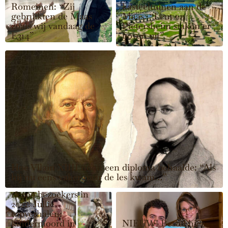
Romeinen: “Zij
kasteeltuinen aan de
gebruikten de Maas
Maas: “Leut en
zoals wij vandaag de
Pietersheim staken er
E314”
boven uit”
Hoe Vilain XIIII nooit een diploma behaalde: “Als
hij nu eens vaker naar de les kwam…”
18.000 bezoekers in
2022! Jullie
topverhalen:
kindermoord in
NIEUW! Bestel hier