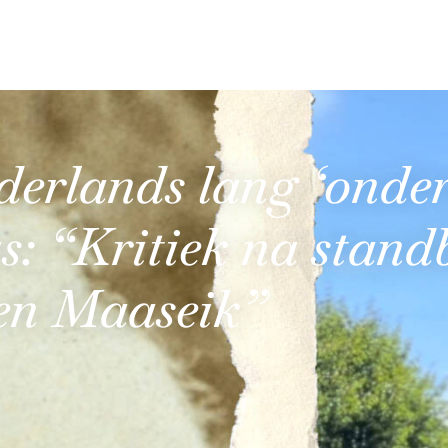
erlands lang ‘onde
as: “Kritiek na stand
en Maaseik”