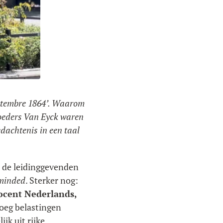
septembre 1864’. Waarom
oeders Van Eyck waren
dachtenis in een taal
r de leidinggevenden
minded
. Sterker nog:
rocent Nederlands,
noeg belastingen
jk uit rijke