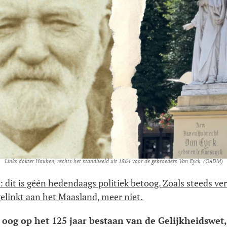
Links dokter Hauben, rechts het standbeeld uit 1864 voor de gebroeders Van Eyck. (OADM)
d: dit is géén hedendaags politiek betoog. Zoals steeds ver
gelinkt aan het Maasland, meer niet.
 oog op het 125 jaar bestaan van de Gelijkheidswet,