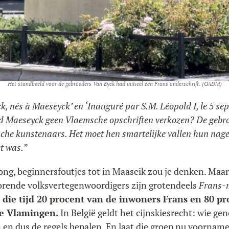
Het standbeeld voor de gebroeders Van Eyck had initieel een Frans onderschrift. (OADM)
ck, nés à Maeseyck’ en ‘Inauguré par S.M. Léopold I, le 5 
ad Maeseyck geen Vlaemsche opschriften verkozen? De gebr
sche kunstenaars. Het moet hen smartelijke vallen hun nage
et was.”
jong, beginnersfoutjes tot in Maaseik zou je denken. Maa
horende volksvertegenwoordigers zijn grotendeels
Frans-
n die tijd 20 procent van de inwoners Frans en 80 p
de Vlamingen.
In België geldt het cijnskiesrecht: wie ge
n dus de regels bepalen. En laat die groep nu voornameli