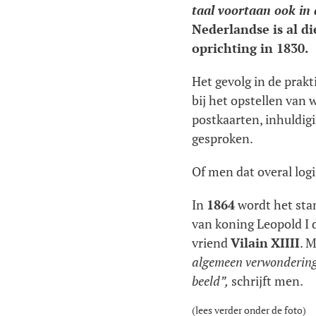
taal voortaan ook in
Nederlandse is al die
oprichting in 1830.
Het gevolg in de prakt
bij het opstellen van 
postkaarten, inhuldig
gesproken.
Of men dat overal log
In
1864
wordt het sta
van koning Leopold I 
vriend
Vilain
XIIII
. M
algemeen verwondering 
beeld”,
schrijft men.
(lees verder onder de foto)