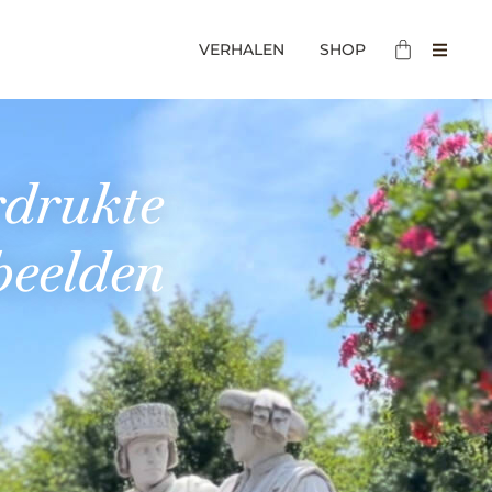
VERHALEN
SHOP
rdrukte
beelden