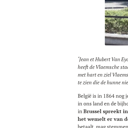
‘Jean et Hubert Van Ey
heeft de Vlaemsche st
met hart en ziel Vlaem
te zien die de hunne ni
België is in 1864 nog 
in ons land en de bij
in
Brussel spreekt i
het wemelt er van 
betaalt, mag stemmen e