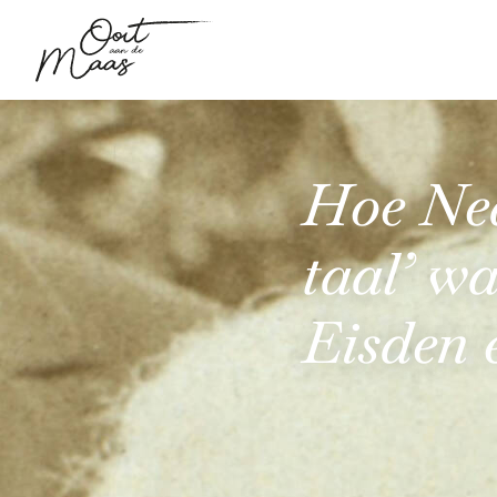
Hoe Ned
taal’ w
Eisden 