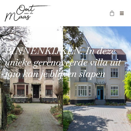
BINNENKIJKEN. In deze
unieke gerenoveerde villa uit
1910 kan je blijven slapen