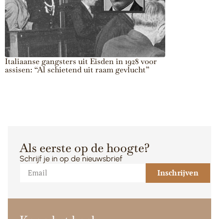
Italiaanse gangsters uit Eisden in 1928 voor
“Twee dagen o
assisen: “Al schietend uit raam gevlucht”
geradbraakt”: 
België amper b
Als eerste op de hoogte?
Schrijf je in op de nieuwsbrief
Inschrijven