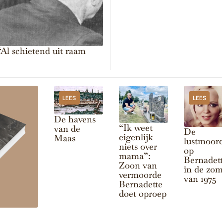
 “Al schietend uit raam
LEES
LEES
De havens
“Ik weet
van de
De
eigenlijk
Maas
lustmoor
niets over
op
mama”:
Bernadet
Zoon van
in de zo
vermoorde
van 1975
Bernadette
doet oproep