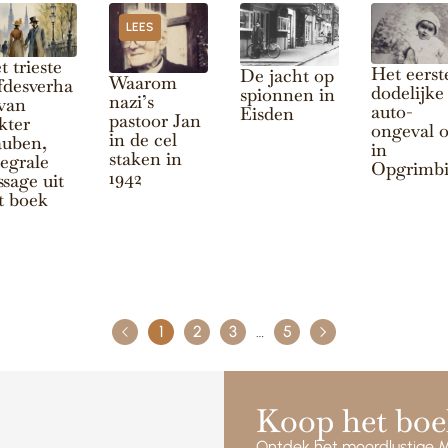
LEES
t trieste
Het eerst
De jacht op
Waarom
efdesverha
dodelijke
spionnen in
nazi’s
 van
auto-
Eisden
pastoor Jan
kter
ongeval o
in de cel
uben,
in
staken in
tegrale
Opgrimb
1942
ssage uit
t boek
1
2
3
…
5
Koop het boe
Ontdek het moordlustige 