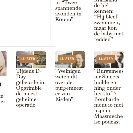
n: “Twee
de hel
spannende
kennen:
avonden in
“Hij bleef
Kotem”
zwemmen,
maar kon
de baby niet
redden”
LUISTER
LUISTER
LUISTER
Tijdens D-
“Weinigen
“Burgemees
Day
weten dit
ter Smeets
gebeurde in
over de
huilde en
d
Opgrimbie
burgemeest
hing onder
de meest
er van
het stof”:
te
geheime
Eisden”
Bombarde
mer
operatie
ment 10 mei
1940 in
Maasmeche
lse podcast