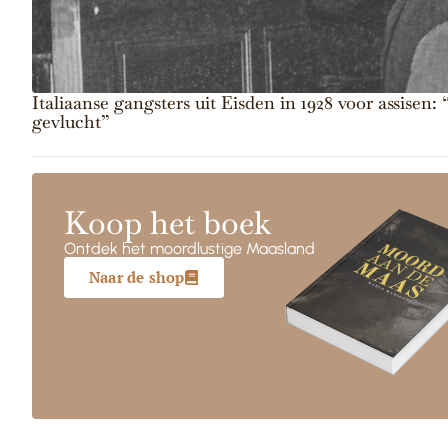
Italiaanse gangsters uit Eisden in 1928 voor assisen:
gevlucht”
Koop het boek
Ontdek het moordlustige Maasland
Naar de shop