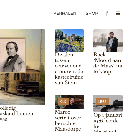
VERHALEN
SHOP
Dwalen
Boek
tussen
‘Moord aan
eeuwenoud
de Maas’ nu
e muren: de
te koop
kasteelruïne
van Stein
KIJK
LEES
olledig
Marco
aasland binnen
Op 1 januari
vertelt over
was
1926 leerde
beruchte
het
Maasdorpe
Maasland