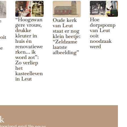
“Hoogzwan
Hoe
Oude kerk
e
gere vrouw,
dorpspomp
van Leut
drukke
van Leut
staat er nog
kleuter in
ooit
klein beetje:
oit
huis én
noodzaak
“Zeldzame
renovatiewe
werd
laatste
ie
rken… ik
afbeelding”
word zot”:
Zo verliep
het
kasteelleven
in Leut
k
Maasland eind 19e eeuw