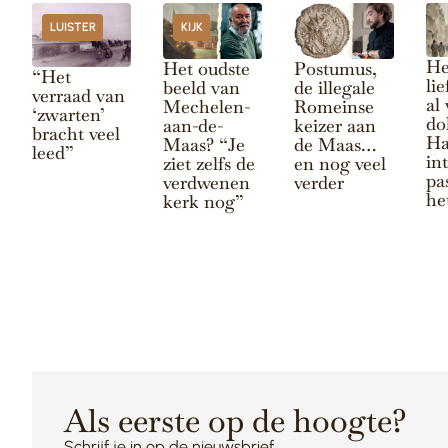
LUISTER
KIJK
He
Het oudste
Postumus,
“Het
li
beeld van
de illegale
verraad van
al
Mechelen-
Romeinse
‘zwarten’
do
aan-de-
keizer aan
bracht veel
Ha
Maas? “Je
de Maas…
leed”
in
ziet zelfs de
en nog veel
pa
verdwenen
verder
he
kerk nog”
Als eerste op de hoogte?
Schrijf je in op de nieuwsbrief