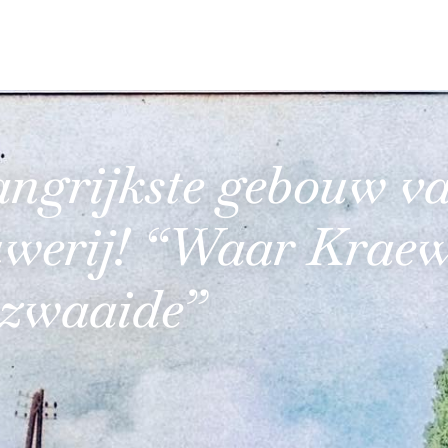
angrijkste gebouw v
werij! “Waar Kraew
 zwaaide”