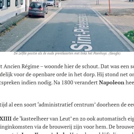
De zelfde positie als de oude prentkaarten met links het Paenhuys. (Google)
t Ancien Régime – woonde hier de schout. Dat was een soo
elijk voor de openbare orde in het dorp. Hij stond net o
itspreken indien nodig. Na 1800 verandert
Napoleon
heel
tijd al een soort ‘administratief centrum’ doorheen de e
XIIII
de ‘kasteelheer van Leut’ en zo ook automatisch ei
stinginkomsten via de brouwerij zijn voor hem. De brouwe