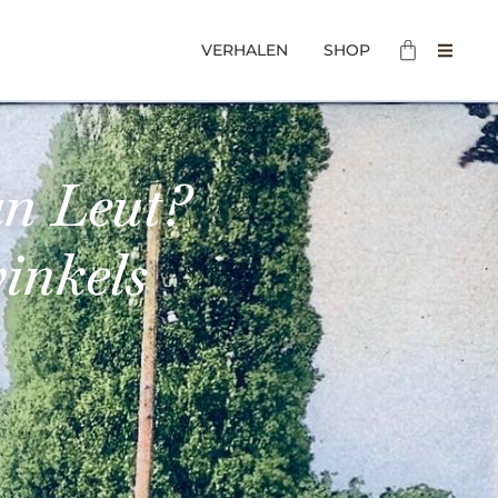
VERHALEN
SHOP
an Leut?
inkels