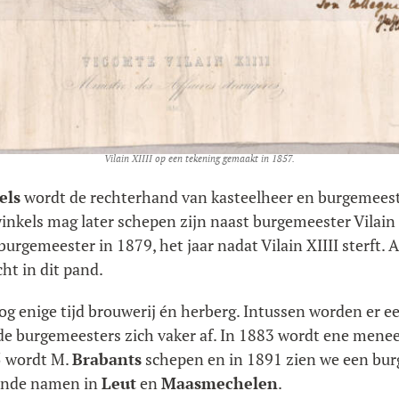
Vilain XIIII op een tekening gemaakt in 1857.
els
wordt de rechterhand van kasteelheer en burgemeester
nkels mag later schepen zijn naast burgemeester Vilain 
burgemeester in 1879, het jaar nadat Vilain XIIII sterft. A
ht in dit pand.
nog enige tijd brouwerij én herberg. Intussen worden er 
de burgemeesters zich vaker af. In 1883 wordt ene mene
5 wordt M.
Brabants
schepen en in 1891 zien we een bu
kende namen in
Leut
en
Maasmechelen
.