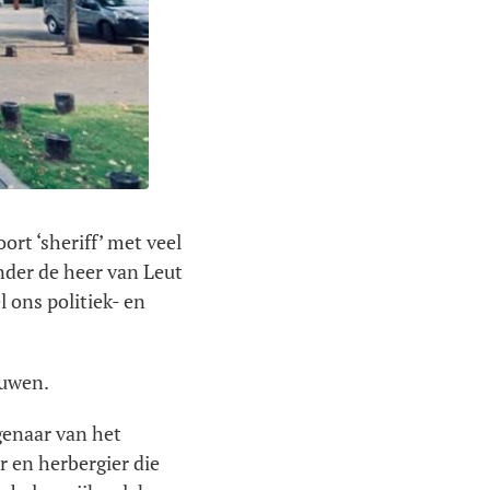
rt ‘sheriff’ met veel
nder de heer van Leut
 ons politiek- en
euwen.
genaar van het
r en herbergier die