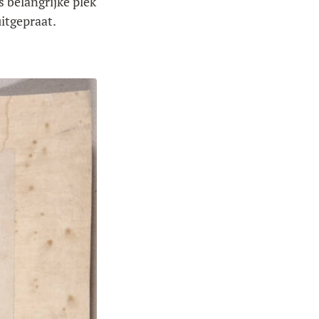
s belangrijke plek
itgepraat.