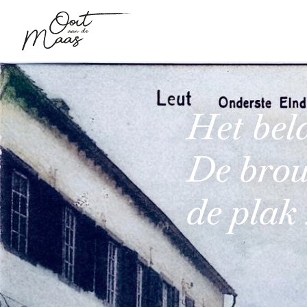
Het bel
De brou
de plak