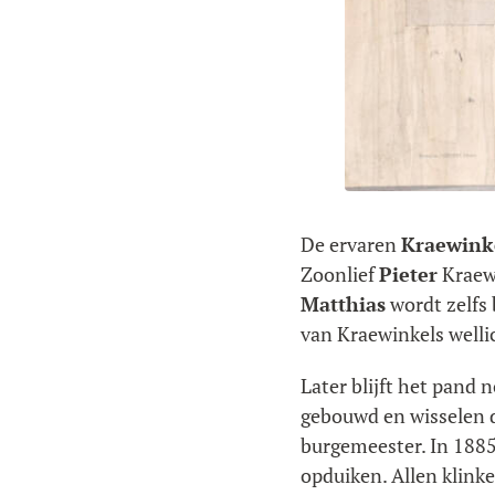
De ervaren
Kraewink
Zoonlief
Pieter
Kraewi
Matthias
wordt zelfs 
van Kraewinkels wellic
Later blijft het pand 
gebouwd en wisselen 
burgemeester. In 188
opduiken. Allen klin