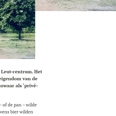
n Leut-centrum. Het
d eigendom van de
owaar als ‘privé-
– of de pan – wilde
wens bier wilden