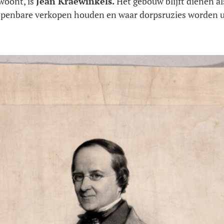
 woont, is
Jean Kraewinkels.
Het gebouw blijft dienen al
openbare verkopen houden en waar dorpsruzies worden u